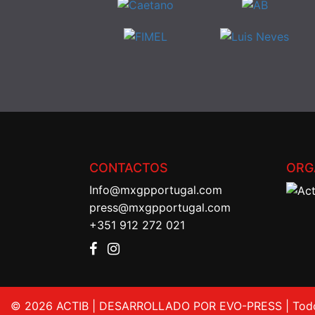
CONTACTOS
ORG
Info@mxgpportugal.com
press@mxgpportugal.com
+351 912 272 021
© 2026 ACTIB | DESARROLLADO POR EVO-PRESS | Todos