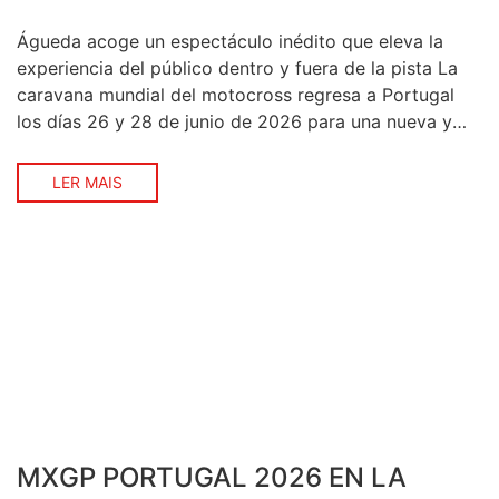
Águeda acoge un espectáculo inédito que eleva la
experiencia del público dentro y fuera de la pista La
caravana mundial del motocross regresa a Portugal
los días 26 y 28 de junio de 2026 para una nueva y
emocionante edición del MXGP de Portugal, la 12.ª
prueba puntuable del Campeonato del Mundo de
LER MAIS
Motocross. Este […]
MXGP PORTUGAL 2026 EN LA