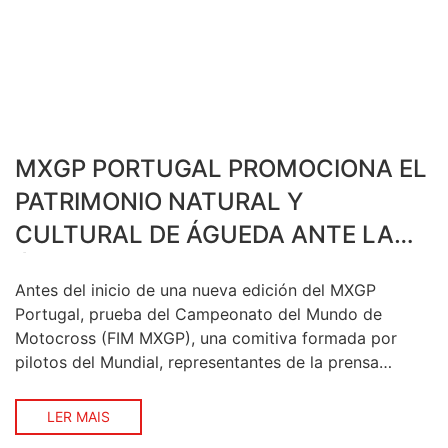
MXGP PORTUGAL PROMOCIONA EL
PATRIMONIO NATURAL Y
CULTURAL DE ÁGUEDA ANTE LA
ÉLITE MUNDIAL DEL MOTOCROSS
Antes del inicio de una nueva edición del MXGP
Portugal, prueba del Campeonato del Mundo de
Motocross (FIM MXGP), una comitiva formada por
pilotos del Mundial, representantes de la prensa
internacional y miembros de la organización participó
en una visita al Centro de Interpretación del Río (C-
LER MAIS
Rio), una iniciativa destinada a dar a conocer el […]