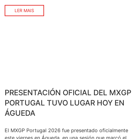
del Campeonato del Mundo FIM de Motocross.
Reconocido como uno de los circuitos más
LER MAIS
emblemáticos del campeonato, Águeda volverá a
recibir a […]
PRESENTACIÓN OFICIAL DEL MXGP
PORTUGAL TUVO LUGAR HOY EN
ÁGUEDA
El MXGP Portugal 2026 fue presentado oficialmente
este viernes en Águeda, en una sesión que marcó el