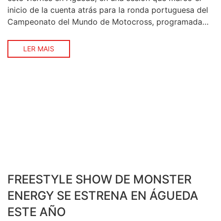
inicio de la cuenta atrás para la ronda portuguesa del
Campeonato del Mundo de Motocross, programada
para los días 26, 27 y 28 de junio en el Crossódromo
Internacional de Águeda. La presentación reunió a
LER MAIS
varias entidades vinculadas […]
FREESTYLE SHOW DE MONSTER
ENERGY SE ESTRENA EN ÁGUEDA
ESTE AÑO