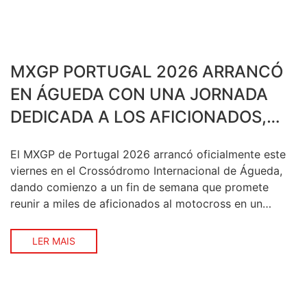
MXGP PORTUGAL 2026 ARRANCÓ
EN ÁGUEDA CON UNA JORNADA
DEDICADA A LOS AFICIONADOS,
PILOTOS Y AL DESCUBRIMIENTO DE
El MXGP de Portugal 2026 arrancó oficialmente este
LA REGIÓN
viernes en el Crossódromo Internacional de Águeda,
dando comienzo a un fin de semana que promete
reunir a miles de aficionados al motocross en un
ambiente donde la competición, el espectáculo y el
entretenimiento van de la mano. La primera jornada
LER MAIS
estuvo dedicada a las verificaciones técnicas […]