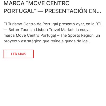
MARCA “MOVE CENTRO
PORTUGAL” — PRESENTACIÓN EN
LA BTL
El Turismo Centro de Portugal presentó ayer, en la BTL
— Better Tourism Lisbon Travel Market, la nueva
marca Move Centro Portugal – The Sports Region, un
proyecto estratégico que reúne algunos de los
eventos deportivos más emblemáticos de la región,
entre ellos el MXGP Portugal 2026, prueba portuguesa
LER MAIS
del Campeonato del Mundo de Motocross. […]