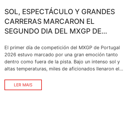
SOL, ESPECTÁCULO Y GRANDES
CARRERAS MARCARON EL
SEGUNDO DIA DEL MXGP DE
PORTUGAL 2026
El primer día de competición del MXGP de Portugal
2026 estuvo marcado por una gran emoción tanto
dentro como fuera de la pista. Bajo un intenso sol y
altas temperaturas, miles de aficionados llenaron el
Crossódromo Internacional de Águeda para presenciar
el inicio de la competición, en un ambiente vibrante
LER MAIS
que volvió a confirmar al […]