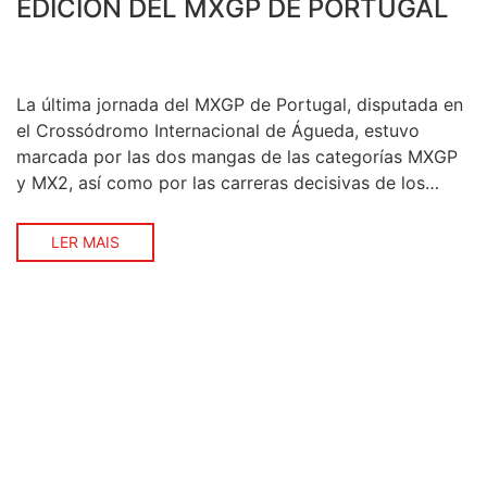
EDICIÓN DEL MXGP DE PORTUGAL
La última jornada del MXGP de Portugal, disputada en
el Crossódromo Internacional de Águeda, estuvo
marcada por las dos mangas de las categorías MXGP
y MX2, así como por las carreras decisivas de los
Campeonatos de Europa EMX125 y EMX250. A
diferencia de ediciones anteriores, la prueba se
LER MAIS
celebró bajo altas temperaturas y en un […]