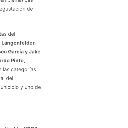
degustación de
tas del
 Längenfelder,
sco García y Jake
ardo Pinto,
n las categorías
al del
municipio y uno de