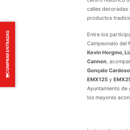
calles decoradas
productos tradici
COMPRAR ENTRADAS
Entre los partici
Campeonato del 
Kevin Horgmo, Li
Cannon
, acompañ
Gonçalo Cardoso
EMX125
y
EMX2
Ayuntamiento de
los mayores acon