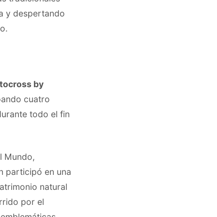
ta y despertando
o.
tocross by
ipando cuatro
urante todo el fin
el Mundo,
n participó en una
atrimonio natural
rrido por el
s emblemáticas