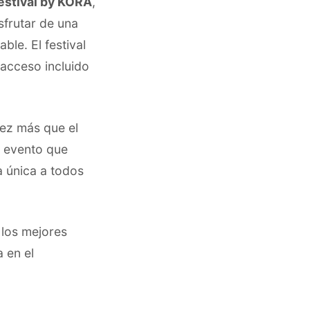
stival by KORA
,
sfrutar de una
ble. El festival
 acceso incluido
vez más que el
 evento que
a única a todos
 los mejores
 en el