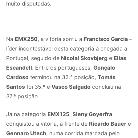
muito disputadas.
Na
EMX250
, a vitória sorriu a
Francisco Garcia
–
líder incontestável desta categoria à chegada a
Portugal, seguido de
Nicolai Skovbjerg
e
Elias
Escandell
. Entre os portugueses,
Gonçalo
Cardoso
terminou na 32.ª posição,
Tomás
Santos
foi 35.º e
Vasco Salgado
concluiu na
37.ª posição.
Já na categoria
EMX125
,
Sleny Goyerfra
conquistou a vitória, à frente de
Ricardo Bauer
e
Gennaro Utech
, numa corrida marcada pelo