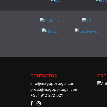
CONTACTOS
ORG
Info@mxgpportugal.com
press@mxgpportugal.com
+351 912 272 021