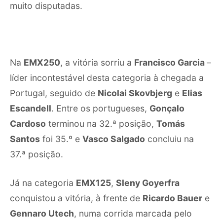
muito disputadas.
Na
EMX250
, a vitória sorriu a
Francisco Garcia
–
líder incontestável desta categoria à chegada a
Portugal, seguido de
Nicolai Skovbjerg
e
Elias
Escandell
. Entre os portugueses,
Gonçalo
Cardoso
terminou na 32.ª posição,
Tomás
Santos
foi 35.º e
Vasco Salgado
concluiu na
37.ª posição.
Já na categoria
EMX125
,
Sleny Goyerfra
conquistou a vitória, à frente de
Ricardo Bauer
e
Gennaro Utech
, numa corrida marcada pelo